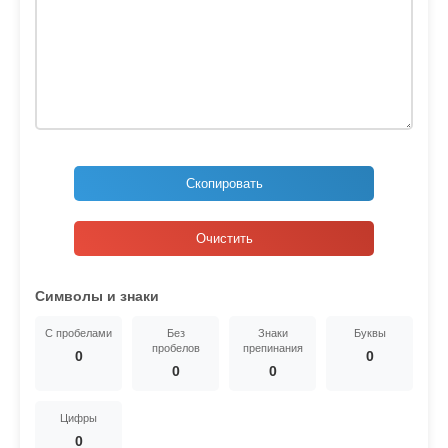
Скопировать
Очистить
Символы и знаки
С пробелами
Без
Знаки
Буквы
пробелов
препинания
0
0
0
0
Цифры
0