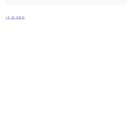
IT И SEO
ХОТИТЕ ПОДДЕРЖАТЬ?
Тебе нравится наш проект? Поддержите