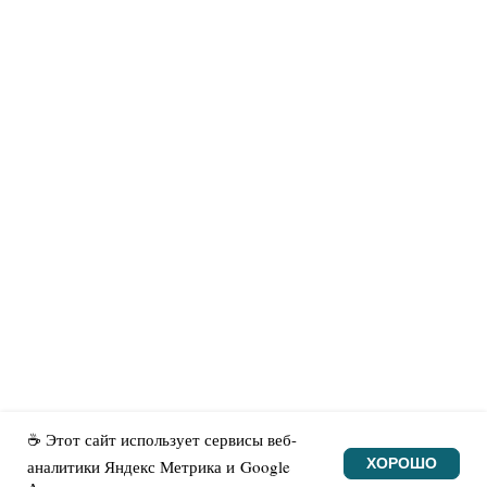
ХОТИТЕ ПОДДЕРЖАТЬ?
Тебе нравится наш проект? Поддержите
его, чтобы он продолжал радовать тебя
и других!
Поддержать проект ☕
На главную
Поддержать проект
Нашли ошибку?
Новости
☕ Этот сайт использует сервисы веб-
ХОРОШО
аналитики Яндекс Метрика и Google