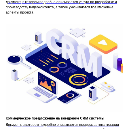
документ, в котором подробно описывается услуга по разработке и
производству видеоконтента, а также указываются все ключевые
аспекты проекта.
ХОТИТЕ ПОДДЕРЖАТЬ?
Тебе нравится наш проект? Поддержите
Коммерческое предложение на внедрение CRM системы
его, чтобы он продолжал радовать тебя
Документ, в котором подробно описывается процесс автоматизации
и других!