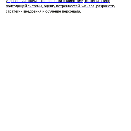
управления взаимоотношениями с клиентами, включая выбор
подходящей системы, оценку потребностей бизнеса, разработку
стратегии внедрения и обучение персонала.
Поддержать проект ☕
На главную
Поддержать проект
Нашли ошибку?
Новости